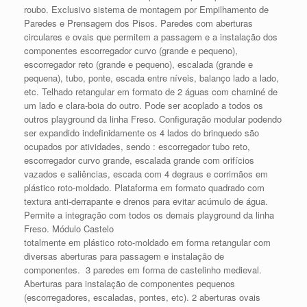
roubo. Exclusivo sistema de montagem por Empilhamento de
Paredes e Prensagem dos Pisos. Paredes com aberturas
circulares e ovais que permitem a passagem e a instalação dos
componentes escorregador curvo (grande e pequeno),
escorregador reto (grande e pequeno), escalada (grande e
pequena), tubo, ponte, escada entre níveis, balanço lado a lado,
etc. Telhado retangular em formato de 2 águas com chaminé de
um lado e clara-boia do outro. Pode ser acoplado a todos os
outros playground da linha Freso. Configuração modular podendo
ser expandido indefinidamente os 4 lados do brinquedo são
ocupados por atividades, sendo : escorregador tubo reto,
escorregador curvo grande, escalada grande com orifícios
vazados e saliências, escada com 4 degraus e corrimãos em
plástico roto-moldado. Plataforma em formato quadrado com
textura anti-derrapante e drenos para evitar acúmulo de água.
Permite a integração com todos os demais playground da linha
Freso. Módulo Castelo
totalmente em plástico roto-moldado em forma retangular com
diversas aberturas para passagem e instalação de
componentes. 3 paredes em forma de castelinho medieval.
Aberturas para instalação de componentes pequenos
(escorregadores, escaladas, pontes, etc). 2 aberturas ovais