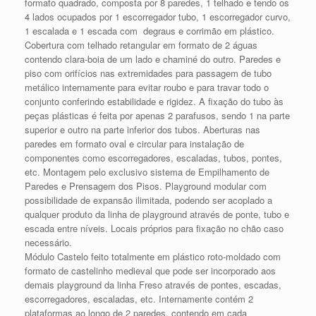
formato quadrado, composta por 8 paredes, 1 telhado e tendo os
4 lados ocupados por 1 escorregador tubo, 1 escorregador curvo,
1 escalada e 1 escada com degraus e corrimão em plástico.
Cobertura com telhado retangular em formato de 2 águas
contendo clara-boia de um lado e chaminé do outro. Paredes e
piso com orifícios nas extremidades para passagem de tubo
metálico internamente para evitar roubo e para travar todo o
conjunto conferindo estabilidade e rigidez. A fixação do tubo às
peças plásticas é feita por apenas 2 parafusos, sendo 1 na parte
superior e outro na parte inferior dos tubos. Aberturas nas
paredes em formato oval e circular para instalação de
componentes como escorregadores, escaladas, tubos, pontes,
etc. Montagem pelo exclusivo sistema de Empilhamento de
Paredes e Prensagem dos Pisos. Playground modular com
possibilidade de expansão ilimitada, podendo ser acoplado a
qualquer produto da linha de playground através de ponte, tubo e
escada entre níveis. Locais próprios para fixação no chão caso
necessário.
Módulo Castelo feito totalmente em plástico roto-moldado com
formato de castelinho medieval que pode ser incorporado aos
demais playground da linha Freso através de pontes, escadas,
escorregadores, escaladas, etc. Internamente contém 2
plataformas ao longo de 2 paredes, contendo em cada