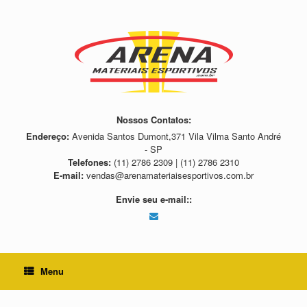
Skip
to
content
Nossos Contatos:
Endereço:
Avenida Santos Dumont,371 Vila Vilma Santo André
- SP
Telefones:
(11) 2786 2309 | (11) 2786 2310
E-mail:
vendas@arenamateriaisesportivos.com.br
Envie seu e-mail::
Menu