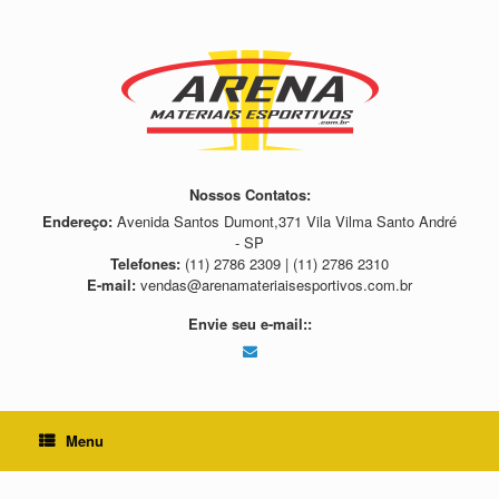
Skip
to
content
Nossos Contatos:
Endereço:
Avenida Santos Dumont,371 Vila Vilma Santo André
- SP
Telefones:
(11) 2786 2309 | (11) 2786 2310
E-mail:
vendas@arenamateriaisesportivos.com.br
Envie seu e-mail::
Menu