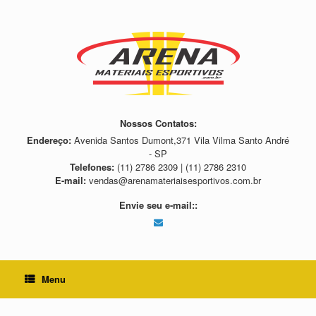
Skip
to
content
Nossos Contatos:
Endereço:
Avenida Santos Dumont,371 Vila Vilma Santo André
- SP
Telefones:
(11) 2786 2309 | (11) 2786 2310
E-mail:
vendas@arenamateriaisesportivos.com.br
Envie seu e-mail::
Menu