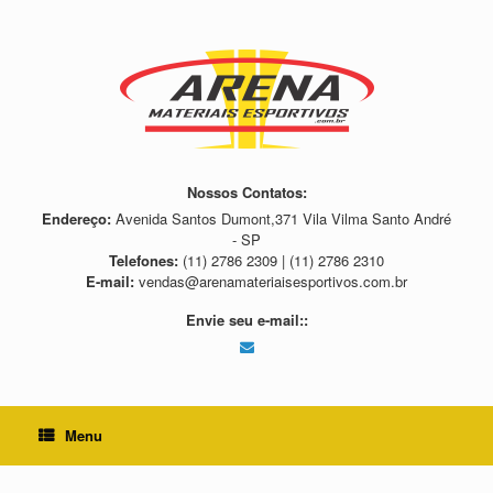
Skip
to
content
Nossos Contatos:
Endereço:
Avenida Santos Dumont,371 Vila Vilma Santo André
- SP
Telefones:
(11) 2786 2309 | (11) 2786 2310
E-mail:
vendas@arenamateriaisesportivos.com.br
Envie seu e-mail::
Menu