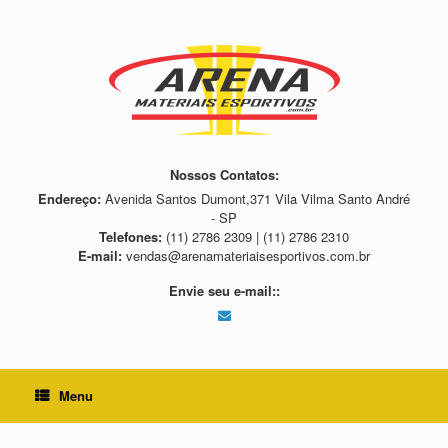
Skip
to
content
Nossos Contatos:
Endereço:
Avenida Santos Dumont,371 Vila Vilma Santo André
- SP
Telefones:
(11) 2786 2309 | (11) 2786 2310
E-mail:
vendas@arenamateriaisesportivos.com.br
Envie seu e-mail::
Menu