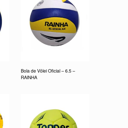
Bola de Vôlei Oficial – 6.5 –
RAINHA