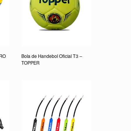
PRO
Bola de Handebol Oficial T3 –
TOPPER