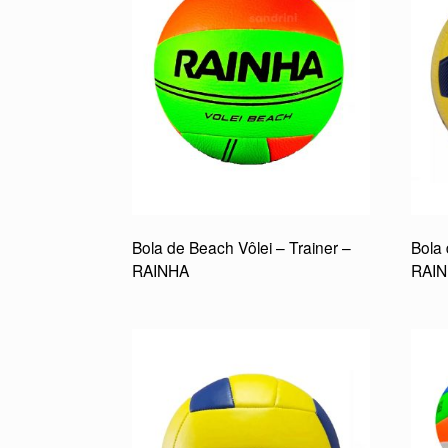
Bola de Beach Vôlei – Trainer –
Bola 
RAINHA
RAI