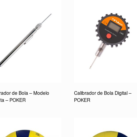
rador de Bola – Modelo
Calibrador de Bola Digital –
ta – POKER
POKER