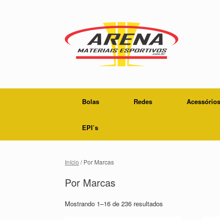
Skip
to
content
Bolas
Redes
Acessório
EPI’s
Início
/ Por Marcas
Por Marcas
Mostrando 1–16 de 236 resultados