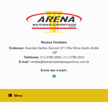
Skip
to
content
Nossos Contatos:
Endereço:
Avenida Santos Dumont,371 Vila Vilma Santo André
- SP
Telefones:
(11) 2786 2309 | (11) 2786 2310
E-mail:
vendas@arenamateriaisesportivos.com.br
Envie seu e-mail::
Menu