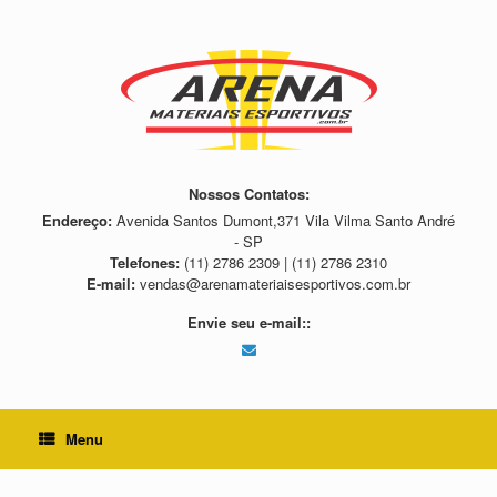
Skip
to
content
Nossos Contatos:
Endereço:
Avenida Santos Dumont,371 Vila Vilma Santo André
- SP
Telefones:
(11) 2786 2309 | (11) 2786 2310
E-mail:
vendas@arenamateriaisesportivos.com.br
Envie seu e-mail::
Menu