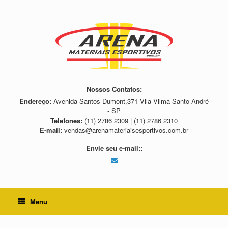
Skip
to
content
Nossos Contatos:
Endereço:
Avenida Santos Dumont,371 Vila Vilma Santo André
- SP
Telefones:
(11) 2786 2309 | (11) 2786 2310
E-mail:
vendas@arenamateriaisesportivos.com.br
Envie seu e-mail::
Menu