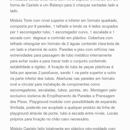
forma de Castelo e um Balanço para 2 crianças sentadas lado a
lado.
Módulo Torre com nível superior e inferior em formato quadrado,
composta por 8 paredes, 1 telhado e tendo os 4 lados ocupados
por 1 escorregador tubo, 1 escorregador curvo, 1 escalada e 1
escada com degraus e corrimão em plástico. Cobertura com
telhado retangular em formato de 2 águas contendo clara-boia de
um lado e chaminé do outro. Paredes e piso com orifícios nas
extremidades para passagem de tubo metálico internamente
para evitar roubo e para travar todo o conjunto conferindo
estabilidade e rigidez. A fixação do tubo às peças plásticas é
feita por apenas 2 parafusos, sendo 1 na parte superior e outro
na parte inferior dos tubos. Aberturas nas paredes em formato
oval e circular para instalação de componentes como
escorregadores, escaladas, tubos, pontes, etc. Montagem pelo
exclusivo sistema de Empilhamento de Paredes e Prensagem
dos Pisos. Playground modular com possibilidade de expansão
ilimitada, podendo ser acoplado a qualquer produto da linha de
playground através de ponte, tubo e escada entre níveis. Locais
próprios para fixação no chão caso necessário.
Módulo Castelo feito totalmente em plástico roto-moldado com