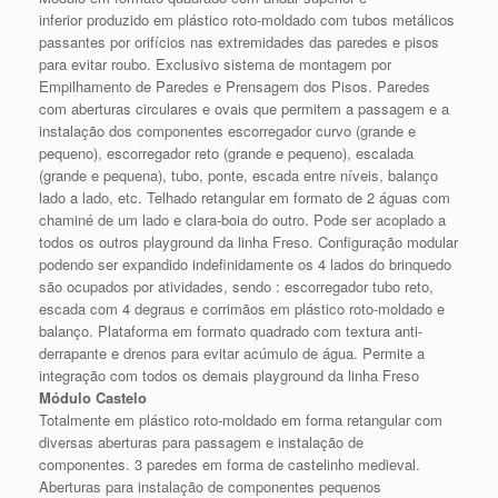
inferior produzido em plástico roto-moldado com tubos metálicos
passantes por orifícios nas extremidades das paredes e pisos
para evitar roubo. Exclusivo sistema de montagem por
Empilhamento de Paredes e Prensagem dos Pisos. Paredes
com aberturas circulares e ovais que permitem a passagem e a
instalação dos componentes escorregador curvo (grande e
pequeno), escorregador reto (grande e pequeno), escalada
(grande e pequena), tubo, ponte, escada entre níveis, balanço
lado a lado, etc. Telhado retangular em formato de 2 águas com
chaminé de um lado e clara-boia do outro. Pode ser acoplado a
todos os outros playground da linha Freso. Configuração modular
podendo ser expandido indefinidamente os 4 lados do brinquedo
são ocupados por atividades, sendo : escorregador tubo reto,
escada com 4 degraus e corrimãos em plástico roto-moldado e
balanço. Plataforma em formato quadrado com textura anti-
derrapante e drenos para evitar acúmulo de água. Permite a
integração com todos os demais playground da linha Freso
Módulo Castelo
Totalmente em plástico roto-moldado em forma retangular com
diversas aberturas para passagem e instalação de
componentes. 3 paredes em forma de castelinho medieval.
Aberturas para instalação de componentes pequenos