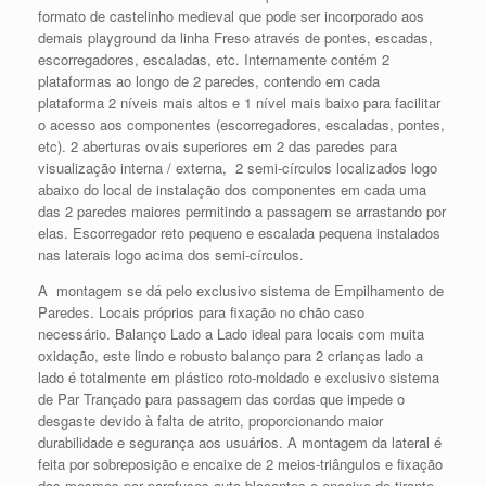
formato de castelinho medieval que pode ser incorporado aos
demais playground da linha Freso através de pontes, escadas,
escorregadores, escaladas, etc. Internamente contém 2
plataformas ao longo de 2 paredes, contendo em cada
plataforma 2 níveis mais altos e 1 nível mais baixo para facilitar
o acesso aos componentes (escorregadores, escaladas, pontes,
etc). 2 aberturas ovais superiores em 2 das paredes para
visualização interna / externa, 2 semi-círculos localizados logo
abaixo do local de instalação dos componentes em cada uma
das 2 paredes maiores permitindo a passagem se arrastando por
elas. Escorregador reto pequeno e escalada pequena instalados
nas laterais logo acima dos semi-círculos.
A montagem se dá pelo exclusivo sistema de Empilhamento de
Paredes. Locais próprios para fixação no chão caso
necessário. Balanço Lado a Lado ideal para locais com muita
oxidação, este lindo e robusto balanço para 2 crianças lado a
lado é totalmente em plástico roto-moldado e exclusivo sistema
de Par Trançado para passagem das cordas que impede o
desgaste devido à falta de atrito, proporcionando maior
durabilidade e segurança aos usuários. A montagem da lateral é
feita por sobreposição e encaixe de 2 meios-triângulos e fixação
dos mesmos por parafusos auto-blocantes e encaixe do tirante