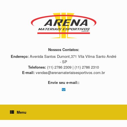
Skip
to
content
Nossos Contatos:
Endereço:
Avenida Santos Dumont,371 Vila Vilma Santo André
- SP
Telefones:
(11) 2786 2309 | (11) 2786 2310
E-mail:
vendas@arenamateriaisesportivos.com.br
Envie seu e-mail::
Menu