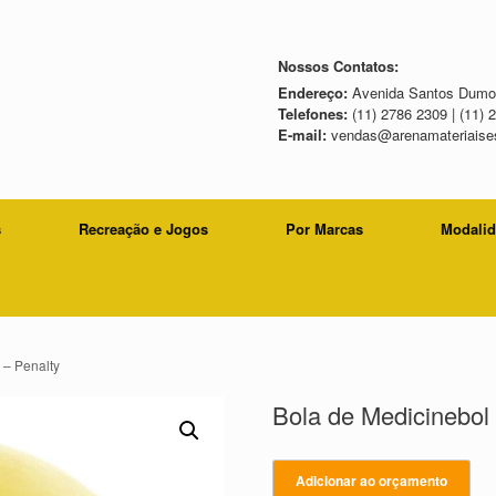
Nossos Contatos:
Endereço:
Avenida Santos Dumon
Telefones:
(11) 2786 2309 | (11) 
E-mail:
vendas@arenamateriaises
s
Recreação e Jogos
Por Marcas
Modali
 – Penalty
Bola de Medicinebol 
Adicionar ao orçamento