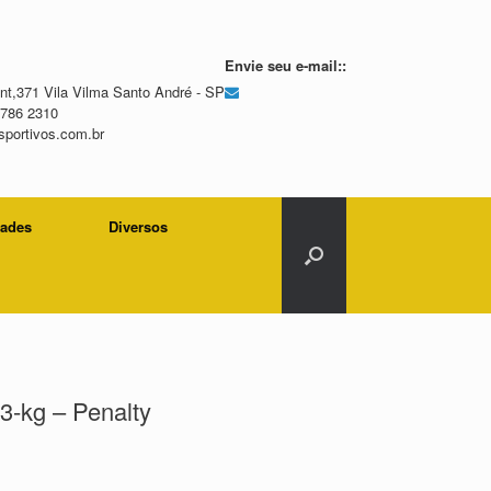
Envie seu e-mail::
t,371 Vila Vilma Santo André - SP
2786 2310
portivos.com.br
dades
Diversos
3-kg – Penalty