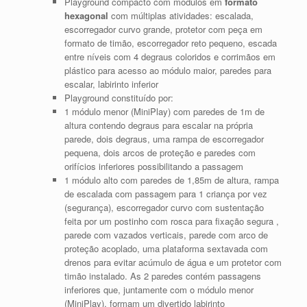
Playground compacto com módulos em
formato
hexagonal
com múltiplas atividades: escalada,
escorregador curvo grande, protetor com peça em
formato de timão, escorregador reto pequeno, escada
entre níveis com 4 degraus coloridos e corrimãos em
plástico para acesso ao módulo maior, paredes para
escalar, labirinto inferior
Playground constituído por:
1 módulo menor (MiniPlay) com paredes de 1m de
altura contendo degraus para escalar na própria
parede, dois degraus, uma rampa de escorregador
pequena, dois arcos de proteção e paredes com
orifícios inferiores possibilitando a passagem
1 módulo alto com paredes de 1,85m de altura, rampa
de escalada com passagem para 1 criança por vez
(segurança), escorregador curvo com sustentação
feita por um postinho com rosca para fixação segura ,
parede com vazados verticais, parede com arco de
proteção acoplado, uma plataforma sextavada com
drenos para evitar acúmulo de água e um protetor com
timão instalado. As 2 paredes contém passagens
inferiores que, juntamente com o módulo menor
(MiniPlay), formam um divertido labirinto