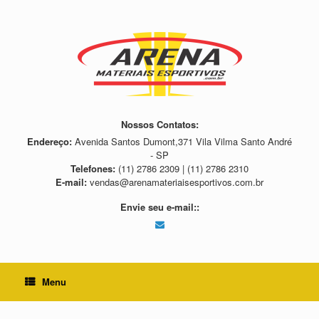
Skip
to
content
Nossos Contatos:
Endereço:
Avenida Santos Dumont,371 Vila Vilma Santo André
- SP
Telefones:
(11) 2786 2309 | (11) 2786 2310
E-mail:
vendas@arenamateriaisesportivos.com.br
Envie seu e-mail::
Menu