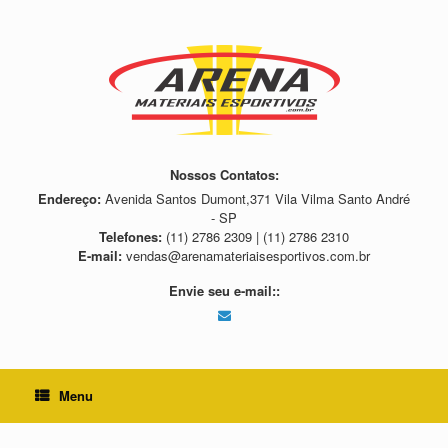
Skip
to
content
Nossos Contatos:
Endereço:
Avenida Santos Dumont,371 Vila Vilma Santo André
- SP
Telefones:
(11) 2786 2309 | (11) 2786 2310
E-mail:
vendas@arenamateriaisesportivos.com.br
Envie seu e-mail::
Menu