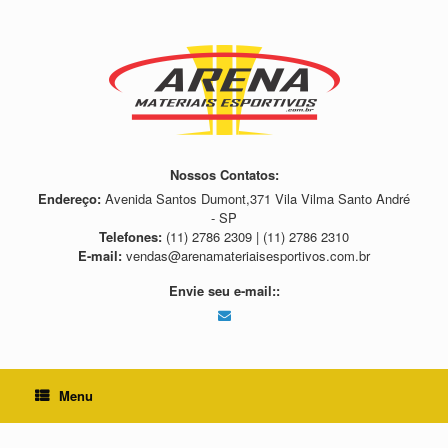
Skip
to
content
Nossos Contatos:
Endereço:
Avenida Santos Dumont,371 Vila Vilma Santo André
- SP
Telefones:
(11) 2786 2309 | (11) 2786 2310
E-mail:
vendas@arenamateriaisesportivos.com.br
Envie seu e-mail::
Menu