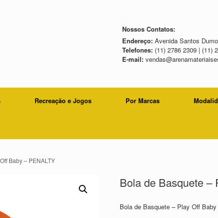
Nossos Contatos:
Endereço:
Avenida Santos Dumon
Telefones:
(11) 2786 2309 | (11) 
E-mail:
vendas@arenamateriaises
s
Recreação e Jogos
Por Marcas
Modali
y Off Baby – PENALTY
Bola de Basquete –
Bola de Basquete – Play Off Bab