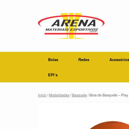
Skip
to
content
Bolas
Redes
Acessório
EPI’s
Início
/
Modalidades
/
Basquete
/ Bola de Basquete – Pla