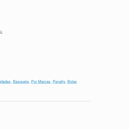
AL
idades
,
Basquete
,
Por Marcas
,
Penalty
,
Bolas