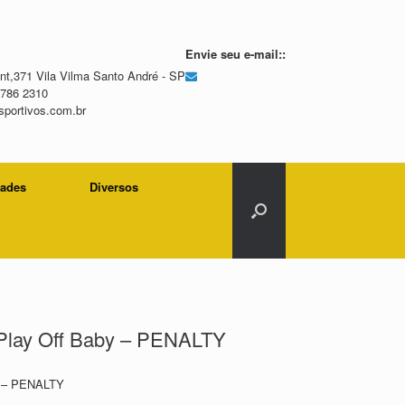
Envie seu e-mail::
t,371 Vila Vilma Santo André - SP
2786 2310
portivos.com.br
dades
Diversos
 Play Off Baby – PENALTY
y – PENALTY