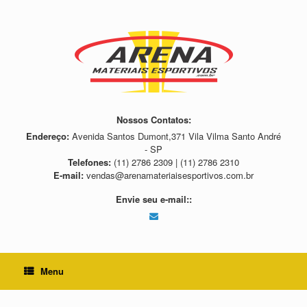
Skip
to
content
Nossos Contatos:
Endereço:
Avenida Santos Dumont,371 Vila Vilma Santo André
- SP
Telefones:
(11) 2786 2309 | (11) 2786 2310
E-mail:
vendas@arenamateriaisesportivos.com.br
Envie seu e-mail::
Menu