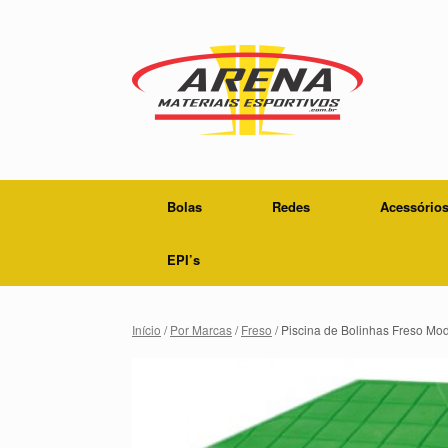
Skip
to
content
Bolas
Redes
Acessório
EPI’s
Início
/
Por Marcas
/
Freso
/ Piscina de Bolinhas Freso M