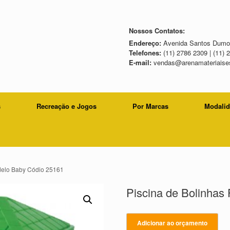
Nossos Contatos:
Endereço:
Avenida Santos Dumon
Telefones:
(11) 2786 2309 | (11) 
E-mail:
vendas@arenamateriaises
s
Recreação e Jogos
Por Marcas
Modali
odelo Baby Códio 25161
Piscina de Bolinhas
Adicionar ao orçamento