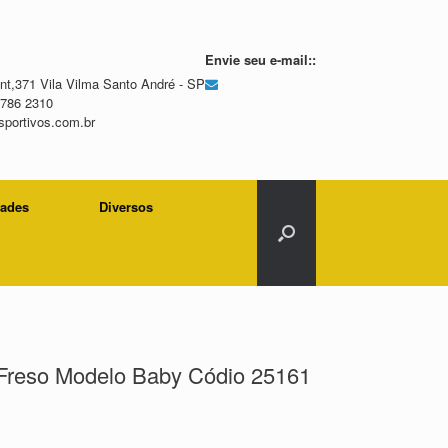
Envie seu e-mail::
t,371 Vila Vilma Santo André - SP
2786 2310
portivos.com.br
dades
Diversos
 Freso Modelo Baby Códio 25161