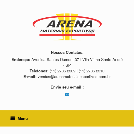
Skip
to
content
Nossos Contatos:
Endereço:
Avenida Santos Dumont,371 Vila Vilma Santo André
- SP
Telefones:
(11) 2786 2309 | (11) 2786 2310
E-mail:
vendas@arenamateriaisesportivos.com.br
Envie seu e-mail::
Menu