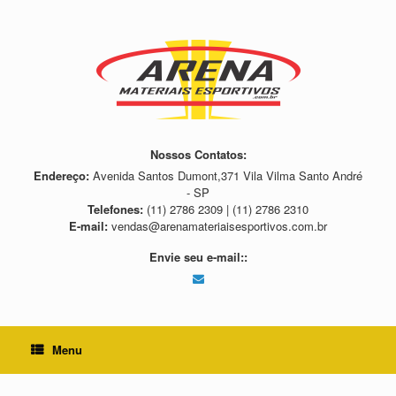
Skip
to
content
Nossos Contatos:
Endereço:
Avenida Santos Dumont,371 Vila Vilma Santo André
- SP
Telefones:
(11) 2786 2309 | (11) 2786 2310
E-mail:
vendas@arenamateriaisesportivos.com.br
Envie seu e-mail::
Menu