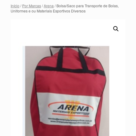
Início
/
Por Marcas
/
Arena
/ Bolsa/Saco para Transporte de Bolas,
Uniformes e ou Materiais Esportivos Diversos