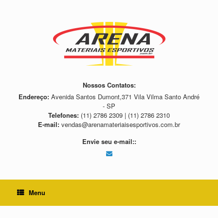
Skip
to
content
Nossos Contatos:
Endereço:
Avenida Santos Dumont,371 Vila Vilma Santo André
- SP
Telefones:
(11) 2786 2309 | (11) 2786 2310
E-mail:
vendas@arenamateriaisesportivos.com.br
Envie seu e-mail::
Menu