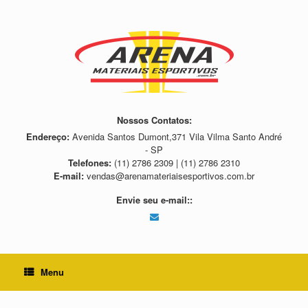
Skip
to
content
Nossos Contatos:
Endereço:
Avenida Santos Dumont,371 Vila Vilma Santo André
- SP
Telefones:
(11) 2786 2309 | (11) 2786 2310
E-mail:
vendas@arenamateriaisesportivos.com.br
Envie seu e-mail::
Menu