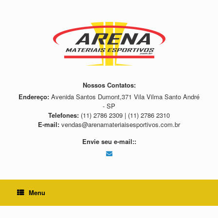
Skip
to
content
Nossos Contatos:
Endereço:
Avenida Santos Dumont,371 Vila Vilma Santo André
- SP
Telefones:
(11) 2786 2309 | (11) 2786 2310
E-mail:
vendas@arenamateriaisesportivos.com.br
Envie seu e-mail::
Menu